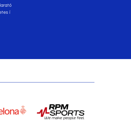
Marató
tes i