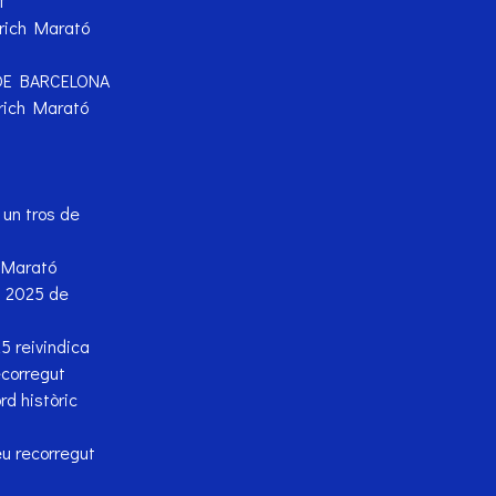
t
urich Marató
DE BARCELONA
urich Marató
un tros de
h Marató
n 2025 de
5 reivindica
ecorregut
d històric
u recorregut