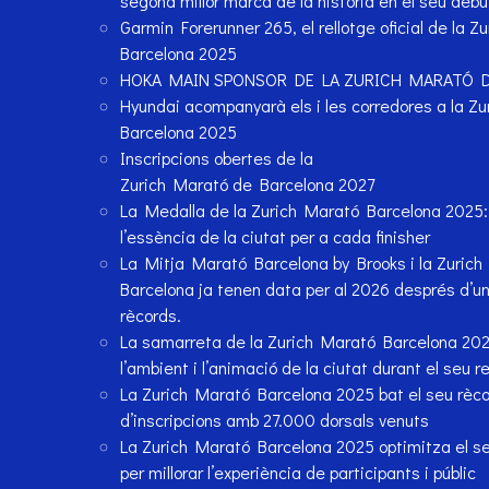
segona millor marca de la història en el seu debu
Garmin Forerunner 265, el rellotge oficial de la Z
Barcelona 2025
HOKA MAIN SPONSOR DE LA ZURICH MARATÓ 
Hyundai acompanyarà els i les corredores a la Z
Barcelona 2025
Inscripcions obertes de la
Zurich Marató de Barcelona 2027
La Medalla de la Zurich Marató Barcelona 2025: 
l’essència de la ciutat per a cada finisher
La Mitja Marató Barcelona by Brooks i la Zuric
Barcelona ja tenen data per al 2026 després d’u
rècords.
La samarreta de la Zurich Marató Barcelona 202
l’ambient i l’animació de la ciutat durant el seu r
La Zurich Marató Barcelona 2025 bat el seu rècor
d’inscripcions amb 27.000 dorsals venuts
La Zurich Marató Barcelona 2025 optimitza el se
per millorar l’experiència de participants i públic