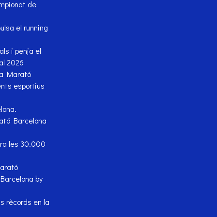
ampionat de
ulsa el running
ls i penja el
 al 2026
ja Marató
nts esportius
lona.
rató Barcelona
era les 30.000
Marató
Barcelona by
s rècords en la