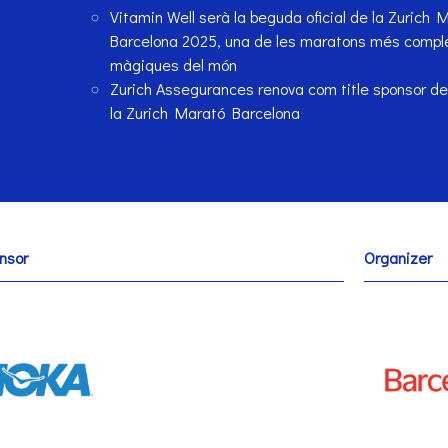
Vitamin Well serà la beguda oficial de la Zurich 
Barcelona 2025, una de les maratons més comple
màgiques del món
Zurich Assegurances renova com title sponsor de
la Zurich Marató Barcelona
nsor
Organizer