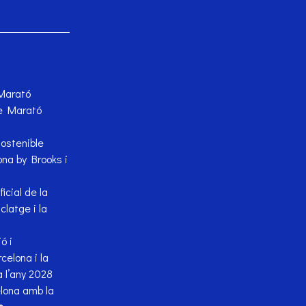
 Marató
de Marató
sostenible
na by Brooks i
cial de la
latge i la
ó i
celona i la
 l’any 2028
lona amb la