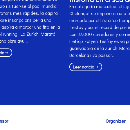
6 i situar-se al podi mundial
En categoría masculina, el ug
atons més ràpides, la capital
Chelangat se impone en una e
bre inscripcions per a una
marcada por el histórico tiem
 aspira a marcar una fita en la
Tesfay y por el récord de parti
el running. La Zurich Marató
con 32.000 corredores y corre
ona obre avui…
L’etíop Fotyen Tesfay es va p
guanyadora de la Zurich Mara
cia
Barcelona i va passar…
Leer noticia
nsor
Organizer