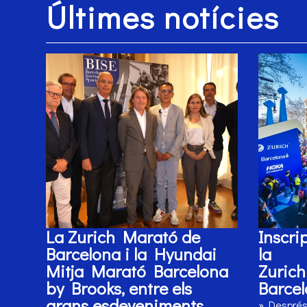
Últimes notícies
La Zurich Marató de
Inscri
Barcelona i la Hyundai
la
Mitja Marató Barcelona
Zuric
by Brooks, entre els
Barcel
grans esdeveniments
» Després 