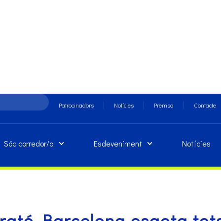
Patrocinadors
Notícies
Premsa
Contacte
Sóc corredor/a
Esdeveniment
Notícies
ató Barcelona esgota tots 