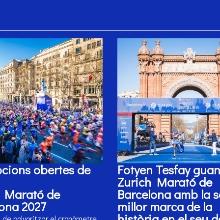
pcions obertes de
Fotyen Tesfay guan
Zurich Marató de
h Marató de
Barcelona amb la 
ona 2027
millor marca de la
història en el seu 
de polvoritzar el cronòmetre