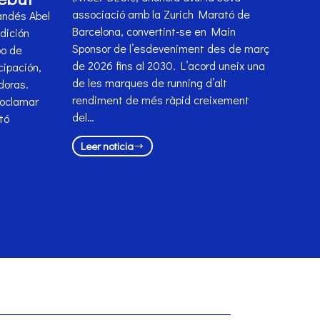
associació amb la Zurich Marató de
andés Abel
Barcelona, convertint-se en Main
dición
Sponsor de l’esdeveniment des de març
po de
de 2026 fins al 2030. L’acord uneix una
cipación,
de les marques de running d’alt
doras.
rendiment de més ràpid creixement
roclamar
del…
tó
Leer noticia