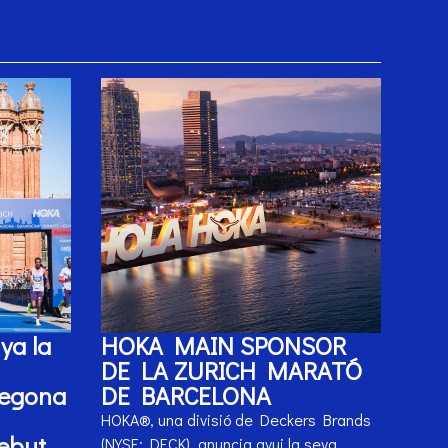
ya la
HOKA MAIN SPONSOR
DE LA ZURICH MARATÓ
segona
DE BARCELONA
HOKA®, una divisió de Deckers Brands
debut
(NYSE: DECK), anuncia avui la seva