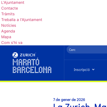
L'Ajuntament
Contacte
Tràmits
Treballa a l'Ajuntament
Notícies
Agenda
Mapa
Com s'hi va
Inscripció
7 de gener de 2026
La Zurich Mar