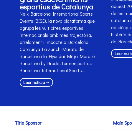
esportius de Catalunya
aquest 202
de les mar
Neix Barcelona International Sports
catalana o
Events (BISE), la nova plataforma que
edició que
agrupa les vuit cites esportives
història d
internacionals amb més trajectòria,
de Barcel
arrelament i impacte a Barcelona i
Catalunya La Zurich Marató de
Leer noti
Barcelona i la Hyundai Mitja Marató
Barcelona by Brooks formen part de
Barcelona International Sports…
Leer noticia
Title Sponsor
Main Spo