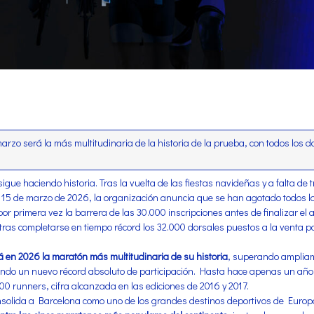
arzo será la más multitudinaria de la historia de la prueba, con todos los 
sigue haciendo historia. Tras la vuelta de las fiestas navideñas y a falta de
l 15 de marzo de 2026, la organización anuncia que se han agotado todos lo
 primera vez la barrera de las 30.000 inscripciones antes de finalizar el
tras completarse en tiempo récord los 32.000 dorsales puestos a la venta pa
á en 2026 la maratón más multitudinaria de su historia
, superando ampliame
endo un nuevo récord absoluto de participación. Hasta hace apenas un año, e
00 runners, cifra alcanzada en las ediciones de 2016 y 2017.
nsolida a Barcelona como uno de los grandes destinos deportivos de Europa