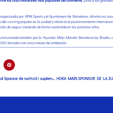
tre las cinco maratones más populares del continente
, junto a las grandes
organizada por RPM Sports y el Ajuntament de Barcelona, afronta así una 
o del
running
popular en la ciudad y refuerza el posicionamiento internacion
ción de seguir creciendo de forma sostenible en los próximos años.
ut
anunciado también por la Hyundai Mitja Marató Barcelona by Brooks, qu
.000 dorsales con cinco meses de antelación.
Finisher® renova com a Official Sponsor de nutrició i suplementació esportiva de la Zurich Marató Barcelona i la Hyundai Mitja Marató Barcelona by Brooks fins a l’any 2028