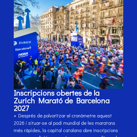
Inscripcions obertes de la
Zurich Marató de Barcelona
2027
» Després de polvoritzar el cronòmetre aquest
2026 i situar-se al podi mundial de les maratons
més ràpides, la capital catalana obre inscripcions