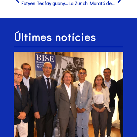
Fotyen Tesfay guanya la Zurich Marató de Barcelona amb la segona millor marca de la història en el seu debut
La Zurich Marató de Barcelona i la Hyundai Mitja Marató Barcelona by Brooks, entre els grans esdeveniments esportius de Catalunya
Últimes notícies