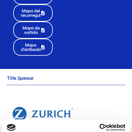
Mapa del
recorregut
Mapa de
sortida
Mapa
d'arribada
Title Sponsor