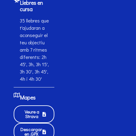
Llebres en
cursa
35 llebres que
t'ajudaran a
aconseguir el
teu objectiu
amb 7 ritmes
diferents: 2h
45', 3h, 3h 15',
3h 30', 3h 45',
4h i 4h 30'
Mapes
Veure a
Strava
Descargar
en .GPX