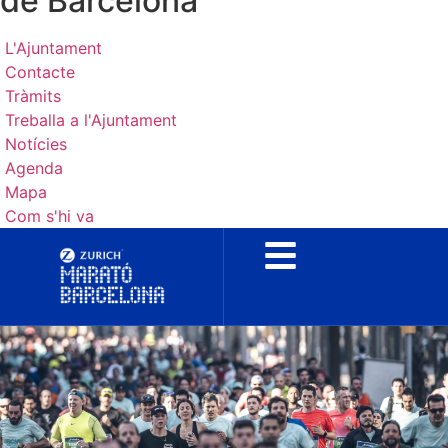
de Barcelona
L'Ajuntament
Contacte
Tràmits
Treballa a l'Ajuntament
Notícies
Agenda
Mapa
Com s'hi va