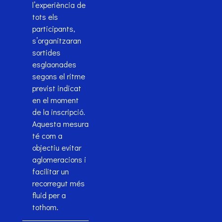
l’experiència de
tots els
participants,
s’organitzaran
sortides
esglaonades
segons el ritme
previst indicat
en el moment
de la inscripció.
Aquesta mesura
té com a
objectiu evitar
aglomeracions i
facilitar un
recorregut més
fluid per a
tothom.