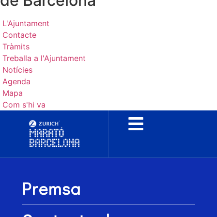
de Barcelona
L'Ajuntament
Contacte
Tràmits
Treballa a l'Ajuntament
Notícies
Agenda
Mapa
Com s'hi va
Premsa