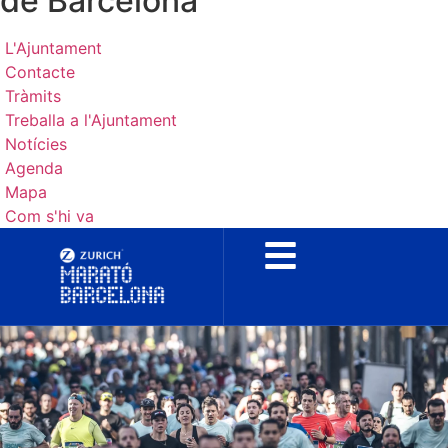
de Barcelona
L'Ajuntament
Contacte
Tràmits
Treballa a l'Ajuntament
Notícies
Agenda
Mapa
Com s'hi va