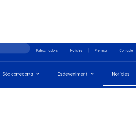
Patrocinadors
Notícies
Premsa
Contacte
Sóc corredor/a
Esdeveniment
Notícies