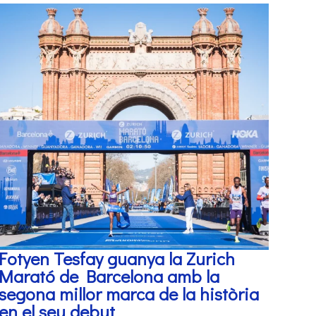
Fotyen Tesfay guanya la Zurich
Marató de Barcelona amb la
segona millor marca de la història
en el seu debut