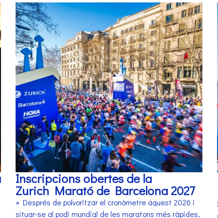
a
Inscripcions obertes de la
Zurich Marató de Barcelona 2027
» Després de polvoritzar el cronòmetre aquest 2026 i
situar-se al podi mundial de les maratons més ràpides,