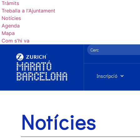
Tràmits
Treballa a l'Ajuntament
Notícies
Agenda
Mapa
Com s'hi va
Inscripció
Notícies