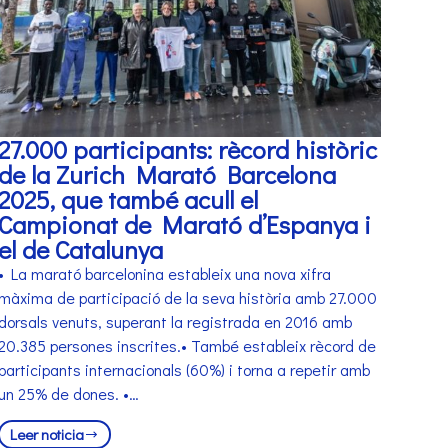
27.000 participants: rècord històric
de la Zurich Marató Barcelona
2025, que també acull el
Campionat de Marató d’Espanya i
el de Catalunya
• La marató barcelonina estableix una nova xifra
màxima de participació de la seva història amb 27.000
dorsals venuts, superant la registrada en 2016 amb
20.385 persones inscrites.• També estableix rècord de
participants internacionals (60%) i torna a repetir amb
un 25% de dones. •…
Leer noticia