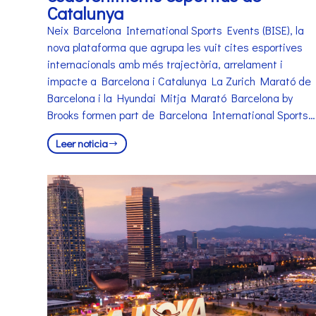
Catalunya
Neix Barcelona International Sports Events (BISE), la
nova plataforma que agrupa les vuit cites esportives
internacionals amb més trajectòria, arrelament i
impacte a Barcelona i Catalunya La Zurich Marató de
Barcelona i la Hyundai Mitja Marató Barcelona by
Brooks formen part de Barcelona International Sports…
Leer noticia