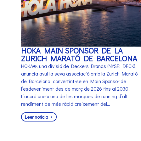
HOKA MAIN SPONSOR DE LA
ZURICH MARATÓ DE BARCELONA
HOKA®, una divisió de Deckers Brands (NYSE: DECK),
anuncia avui la seva associació amb la Zurich Marató
de Barcelona, convertint-se en Main Sponsor de
l’esdeveniment des de març de 2026 fins al 2030.
L’acord uneix una de les marques de running d’alt
rendiment de més ràpid creixement del…
Leer noticia