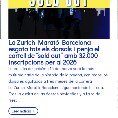
La Zurich Marató Barcelona
esgota tots els dorsals i penja el
cartell de “sold out” amb 32.000
inscripcions per al 2026
La edición del próximo 15 de marzo será la más
multitudinaria de la historia de la prueba, con todos los
dorsales agotados a tres meses de la carrera
La Zurich Marató Barcelona sigue haciendo historia.
Tras la vuelta de las fiestas navideñas y a falta de
tres…
Leer noticia