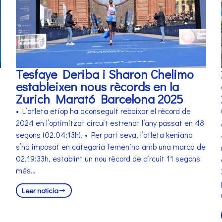
Tesfaye Deriba i Sharon Chelimo
estableixen nous rècords en la
Zurich Marató Barcelona 2025
• L’atleta etíop ha aconseguit rebaixar el rècord de
2024 en l’optimitzat circuit estrenat l’any passat en 48
segons (02.04:13h). • Per part seva, l’atleta keniana
s’ha imposat en categoria femenina amb una marca de
02.19:33h, establint un nou rècord de circuit 11 segons
més…
Leer noticia