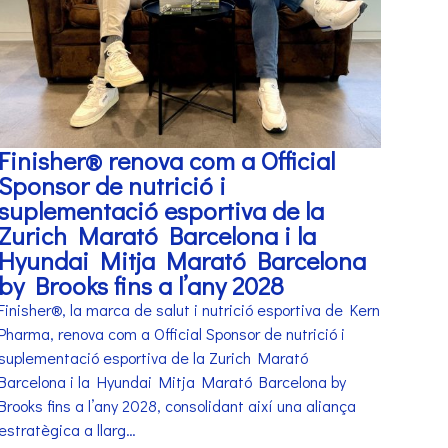
Finisher® renova com a Official
Sponsor de nutrició i
suplementació esportiva de la
Zurich Marató Barcelona i la
Hyundai Mitja Marató Barcelona
by Brooks fins a l’any 2028
Finisher®, la marca de salut i nutrició esportiva de Kern
Pharma, renova com a Official Sponsor de nutrició i
suplementació esportiva de la Zurich Marató
Barcelona i la Hyundai Mitja Marató Barcelona by
Brooks fins a l’any 2028, consolidant així una aliança
estratègica a llarg…