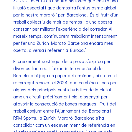
30.000 inscrits és una fita històrica que ens fa una
il·lusió especial i que demostra l’entusiasme global
per la nostra marató i per Barcelona. És el fruit d’un
treball col·lectiu de molt de temps i d’una aposta
constant per millorar l’experiència del corredor. Al
mateix temps, continuarem treballant intensament
per fer una Zurich Marató Barcelona encara més
oberta, diversa i referent a Europa.”
El creixement sostingut de la prova s’explica per
diversos factors. L’atractiu internacional de
Barcelona hi juga un paper determinant, així com el
recorregut renovat el 2024, que combina el pas per
alguns dels principals punts turístics de la ciutat
amb un circuit pràcticament pla, dissenyat per
afavorir la consecució de bones marques. Fruit del
treball conjunt entre l’Ajuntament de Barcelona i
RPM Sports, la Zurich Marató Barcelona s’ha
consolidat com un esdeveniment de referència en
el calendari nacional i internacional i com un dels