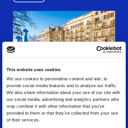
This website uses cookies
We use cookies to personalise content and ads, to
provide social media features and to analyse our traffic.
We also share information about your use of our site with
our social media, advertising and analytics partners who
Inscripcions obertes de la
may combine it with other information that you’ve
Zurich Marató de Barcelona
provided to them or that they’ve collected from your use
2027
of their services.