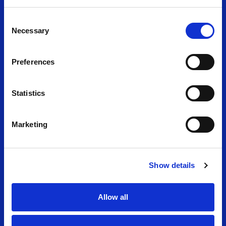
» Després de polvoritzar el cronòmetre aquest
2026 i situar-se al podi mundial de les maratons
Consent
més ràpides, la capital catalana obre inscripcions
Necessary
Selection
per a una edició que aspira a marcar una fita en la
història del running. La Zurich Marató de Barcelona
obre avui…
Preferences
Leer noticia
Statistics
Marketing
Show details
Allow all