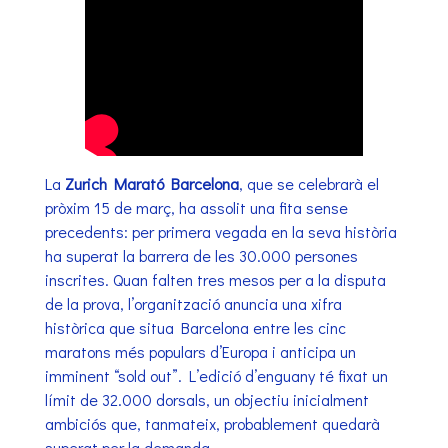
La
Zurich Marató Barcelona
, que se celebrarà el
pròxim 15 de març, ha assolit una fita sense
precedents: per primera vegada en la seva història
ha superat la barrera de les 30.000 persones
inscrites. Quan falten tres mesos per a la disputa
de la prova, l’organització anuncia una xifra
històrica que situa Barcelona entre les cinc
maratons més populars d’Europa i anticipa un
imminent “sold out”. L’edició d’enguany té fixat un
límit de 32.000 dorsals, un objectiu inicialment
ambiciós que, tanmateix, probablement quedarà
superat per la demanda.