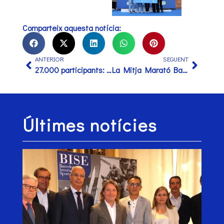
Comparteix aquesta notícia:
ANTERIOR
SEGUENT
27.000 participants: rècord històric de la Zurich Marató Barcelona 2025, que també acull el Campionat de Marató d’Espanya i el de Catalunya
La Mitja Marató Barcelona by Brooks i la Zurich Marató Barcelona ja tenen data per al 2026 després d’un 2025 de rècords.
Últimes notícies