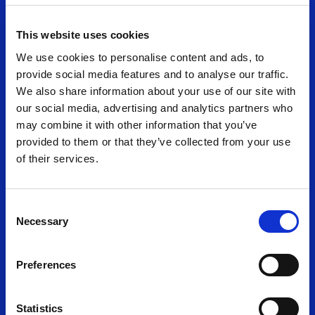
Barcelona International Sports…
Leer noticia
This website uses cookies
We use cookies to personalise content and ads, to
provide social media features and to analyse our traffic.
We also share information about your use of our site with
our social media, advertising and analytics partners who
may combine it with other information that you’ve
provided to them or that they’ve collected from your use
of their services.
Consent
Necessary
Selection
Preferences
Inscripcions obertes de la
Statistics