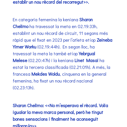
establir un nou rècord del recorregut>>.
En categoria femenina la keniana
Sharon
Chelimo
ha travessat la meta en 02.19:33h,
establint un nou rècord de circuit, 11 segons més
ràpid que el fixat en 2023 per l’atleta etíop
Zeineba
Yimer Worku
(02.19:44h). En segon lloc, ha
travessat la meta la també etíop
Yebrgual
Melese
(02.20:47h) i la keniana
Linet Masai
ha
estat la tercera classificada (02.21:01h). A més, la
francesa
Mekdes Woldu
, cinquena en la general
femenina, ha fixat un nou rècord nacional
(02.23:13h).
Sharon Chelimo: <<No m’esperava el rècord. Volia
igualar la meva marca personal, però he tingut
bones sensacions i finalment he aconseguit
millorar-la>>.