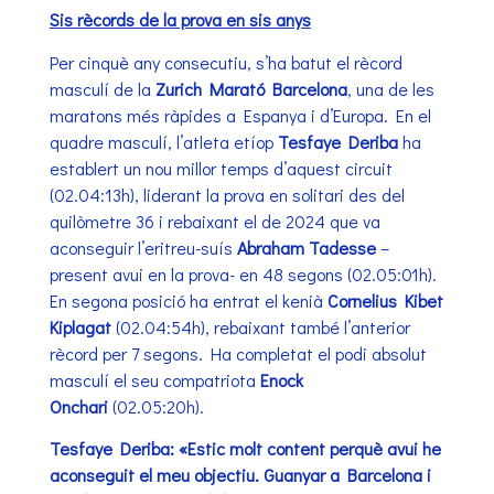
Sis rècords de la prova en sis anys
Per cinquè any consecutiu, s’ha batut el rècord
masculí de la
Zurich Marató Barcelona
, una de les
maratons més ràpides a Espanya i d’Europa. En el
quadre masculí, l’atleta etíop
Tesfaye Deriba
ha
establert un nou millor temps d’aquest circuit
(02.04:13h), liderant la prova en solitari des del
quilòmetre 36 i rebaixant el de 2024 que va
aconseguir l’eritreu-suís
Abraham Tadesse
–
present avui en la prova- en 48 segons (02.05:01h).
En segona posició ha entrat el kenià
Cornelius Kibet
Kiplagat
(02.04:54h), rebaixant també l’anterior
rècord per 7 segons. Ha completat el podi absolut
masculí el seu compatriota
Enock
Onchari
(02.05:20h).
Tesfaye Deriba: «Estic molt content perquè avui he
aconseguit el meu objectiu. Guanyar a Barcelona i