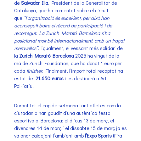
de
Salvador Illa
, President de la Generalitat de
Catalunya, que ha comentat sobre el circuit
que
“l’organització és excel·lent, per això han
aconseguit batre el rècord de participació i de
recorregut. La Zurich Marató Barcelona s’ha
posicionat molt bé internacionalment, amb un traçat
meravellós”
. Igualment, el vessant més solidari de
la
Zurich Marató Barcelona
2025 ha vingut de la
mà de Zurich Foundation, que ha donat 1 euro per
cada
finisher
. Finalment, l’import total recaptat ha
estat de
21.650
euros
i es destinarà a Art
Pal·liatiu.
Durant tot el cap de setmana tant atletes com la
ciutadania han gaudit d’una autèntica festa
esportiva a Barcelona: el dijous 13 de març, el
divendres 14 de març i el dissabte 15 de març ja es
va anar caldejant l’ambient amb
l’Expo Sports
(Fira