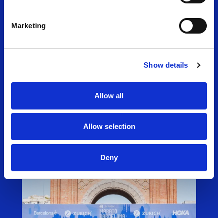
Zurich Marató de Barcelona
2027
Marketing
» Després de polvoritzar el cronòmetre aquest
2026 i situar-se al podi mundial de les maratons
més ràpides, la capital catalana obre inscripcions
per a una edició que aspira a marcar una fita en la
Show details
història del running. La Zurich Marató de Barcelona
obre avui…
Allow all
Leer noticia
Allow selection
Deny