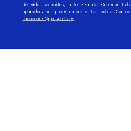
de vida saludables, a la Fira del Corredor trob
aparadors per poder arribar al teu públic. Conta
exposports@rpmsports.es