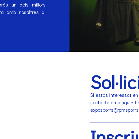
aràs un dels millors
cta amb nosaltres a:
Sol·li
Si estàs interessat en
contacta amb aquest m
exposports@rpmsports
Inscri