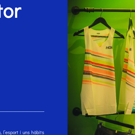
tor
l’esport i uns hàbits