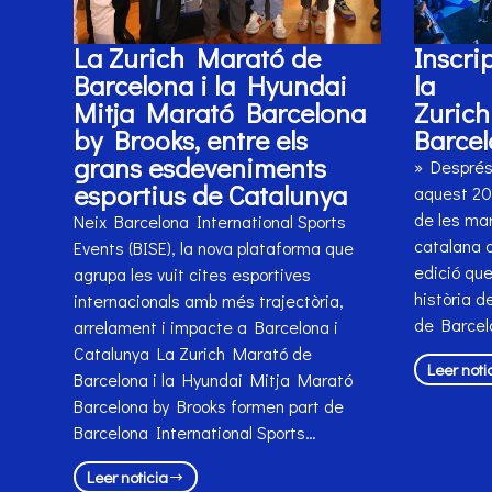
La Zurich Marató de
Inscri
Barcelona i la Hyundai
la
Mitja Marató Barcelona
Zuric
by Brooks, entre els
Barcel
grans esdeveniments
» Després 
esportius de Catalunya
aquest 202
de les mar
Neix Barcelona International Sports
catalana o
Events (BISE), la nova plataforma que
edició que
agrupa les vuit cites esportives
història d
internacionals amb més trajectòria,
de Barcel
arrelament i impacte a Barcelona i
Catalunya La Zurich Marató de
Leer noti
Barcelona i la Hyundai Mitja Marató
Barcelona by Brooks formen part de
Barcelona International Sports…
Leer noticia