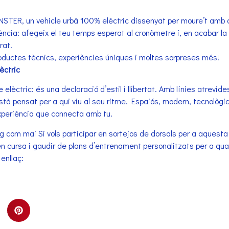
STER, un vehicle urbà 100% elèctric dissenyat per moure’t amb agi
ència: afegeix el teu temps esperat al cronòmetre i, en acabar la 
rat.
roductes tècnics, experiències úniques i moltes sorpreses més!
èctric
lèctric: és una declaració d’estil i llibertat. Amb línies atrevide
tà pensat per a qui viu al seu ritme. Espaiós, modern, tecnològic
experiència que connecta amb tu.
g com mai Si vols participar en sortejos de dorsals per a aquesta
 cursa i gaudir de plans d’entrenament personalitzats per a qualse
enllaç: