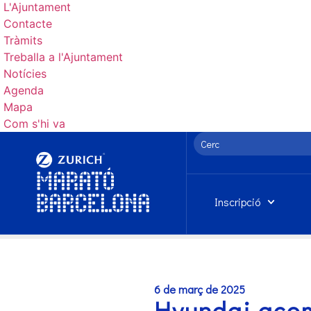
L'Ajuntament
Contacte
Tràmits
Treballa a l'Ajuntament
Notícies
Agenda
Mapa
Com s'hi va
Inscripció
6 de març de 2025
Hyundai acomp