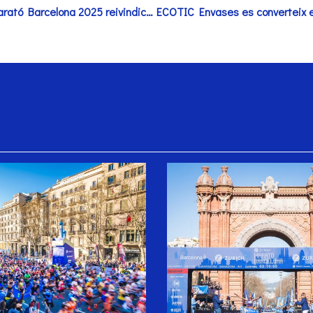
La samarreta de la Zurich Marató Barcelona 2025 reivindica l’ambient i l’animació de la ciutat durant el seu recorregut