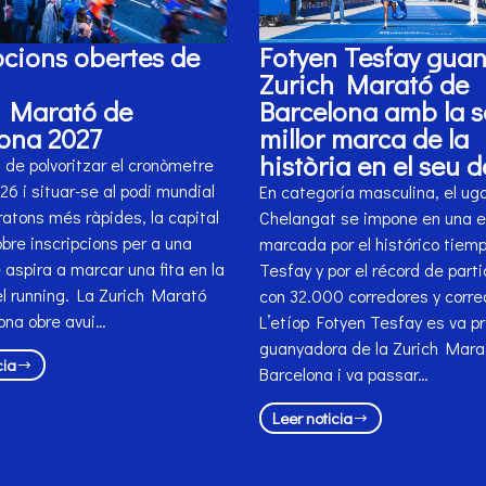
pcions obertes de
Fotyen Tesfay guan
Zurich Marató de
h Marató de
Barcelona amb la 
ona 2027
millor marca de la
història en el seu 
de polvoritzar el cronòmetre
6 i situar-se al podi mundial
En categoría masculina, el ug
atons més ràpides, la capital
Chelangat se impone en una e
bre inscripcions per a una
marcada por el histórico tiem
 aspira a marcar una fita en la
Tesfay y por el récord de parti
el running. La Zurich Marató
con 32.000 corredores y corre
ona obre avui…
L’etíop Fotyen Tesfay es va p
guanyadora de la Zurich Mara
cia
Barcelona i va passar…
Leer noticia