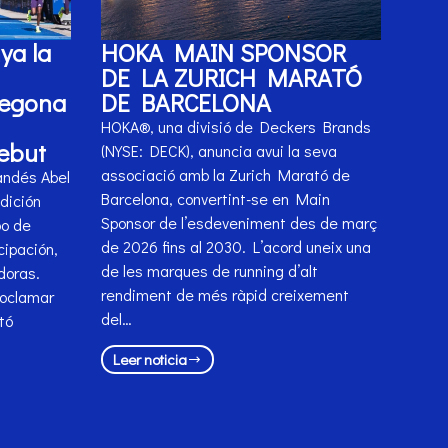
ya la
HOKA MAIN SPONSOR
DE LA ZURICH MARATÓ
segona
DE BARCELONA
HOKA®, una divisió de Deckers Brands
debut
(NYSE: DECK), anuncia avui la seva
associació amb la Zurich Marató de
andés Abel
Barcelona, convertint-se en Main
dición
Sponsor de l’esdeveniment des de març
po de
de 2026 fins al 2030. L’acord uneix una
cipación,
de les marques de running d’alt
doras.
rendiment de més ràpid creixement
roclamar
del…
tó
Leer noticia