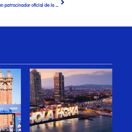
ECOTIC Envases es converteix en patrocinador oficial de la Zurich Marató Barcelona 2025, promovent el reciclatge i la sostenibilitat en l’esdeveniment