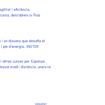
litat i eficiència.
cursa, descobreix si l’has
s i un disseny que desafia el
 i ple d’energia, INSTER
 i altres curses per Espanya,
vol nivell i distància, uneix-te
SEGUENT