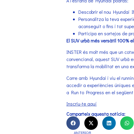
A l’estand de Hyundai podràs:
Descobrir el nou Hyundai IN
Personalitza la teva experi
aconseguit o fins i tot supe
Participa en sortejos de p
El SUV urbà més versàtil 100% el
INSTER és molt més que un cotxe e
convencional, aquest SUV urbà es
transforma la mobilitat en una 
Corre amb Hyundai i viu el runnin
accedir a experiències úniques en
a Run to Progress en el següent 
Inscriu-te aquí
Comparteix aquesta notícia:
ANTERIOR