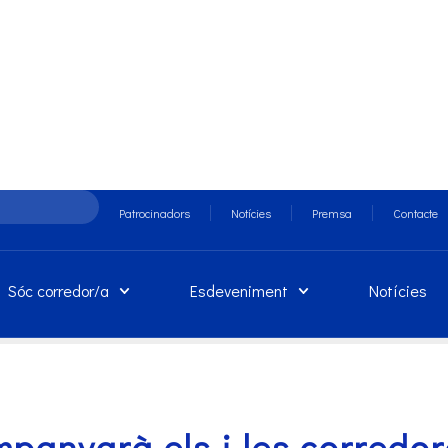
Patrocinadors
Notícies
Premsa
Contacte
Sóc corredor/a
Esdeveniment
Notícies
anyarà els i les corredore