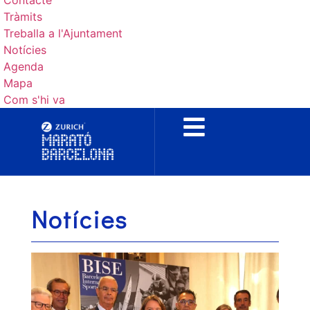
Contacte
Tràmits
Treballa a l'Ajuntament
Notícies
Agenda
Mapa
Com s'hi va
Notícies