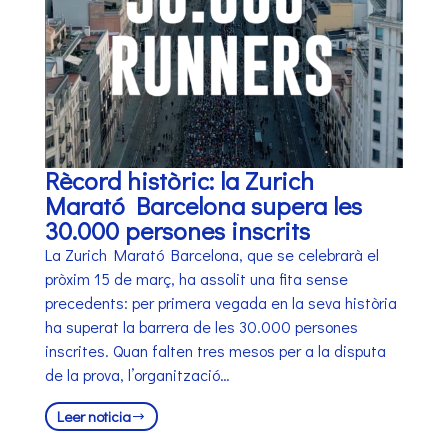
Rècord històric: la Zurich
Marató Barcelona supera les
30.000 persones inscrits
La Zurich Marató Barcelona, que se celebrarà el
pròxim 15 de març, ha assolit una fita sense
precedents: per primera vegada en la seva història
ha superat la barrera de les 30.000 persones
inscrites. Quan falten tres mesos per a la disputa
de la prova, l’organització…
Leer noticia