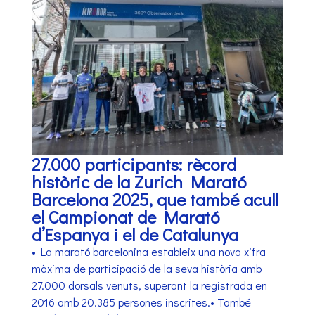
27.000 participants: rècord
històric de la Zurich Marató
Barcelona 2025, que també acull
el Campionat de Marató
d’Espanya i el de Catalunya
• La marató barcelonina estableix una nova xifra
màxima de participació de la seva història amb
27.000 dorsals venuts, superant la registrada en
2016 amb 20.385 persones inscrites.• També