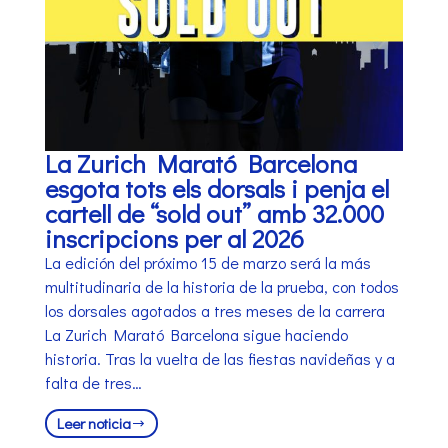
La Zurich Marató Barcelona
esgota tots els dorsals i penja el
cartell de “sold out” amb 32.000
inscripcions per al 2026
La edición del próximo 15 de marzo será la más
multitudinaria de la historia de la prueba, con todos
los dorsales agotados a tres meses de la carrera
La Zurich Marató Barcelona sigue haciendo
historia. Tras la vuelta de las fiestas navideñas y a
falta de tres…
Leer noticia