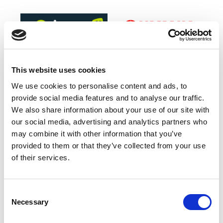
This website uses cookies
We use cookies to personalise content and ads, to
provide social media features and to analyse our traffic.
We also share information about your use of our site with
Official Timing Partner
our social media, advertising and analytics partners who
may combine it with other information that you’ve
provided to them or that they’ve collected from your use
of their services.
Consent
Necessary
Selection
Green Sponsor