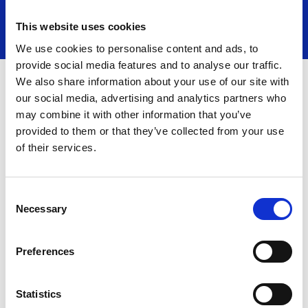
Zurich Seguros renueva como title sponsor de la
Zurich Marató Barcelona
This website uses cookies
We use cookies to personalise content and ads, to
provide social media features and to analyse our traffic.
Title Sponsor
We also share information about your use of our site with
our social media, advertising and analytics partners who
may combine it with other information that you’ve
provided to them or that they’ve collected from your use
of their services.
Consent
Necessary
Selection
Main Sponsor
Preferences
Statistics