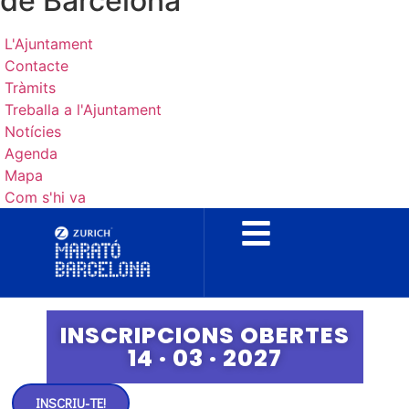
de Barcelona
L'Ajuntament
Contacte
Tràmits
Treballa a l'Ajuntament
Notícies
Agenda
Mapa
Com s'hi va
INSCRIPCIONS OBERTES
14 · 03 · 2027
INSCRIU-TE!