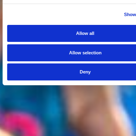
Show 
Allow all
Allow selection
Deny