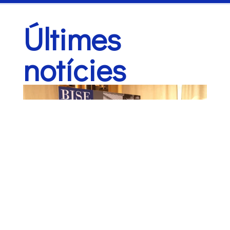
El circuit és
monumental.
Últimes
La teva experiència
serà monumental.
notícies
MONUMENTAL