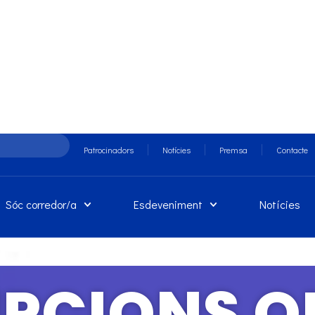
Patrocinadors
Notícies
Premsa
Contacte
Sóc corredor/a
Esdeveniment
Notícies
IPCIONS O