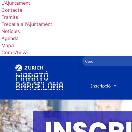
L'Ajuntament
Contacte
Tràmits
Treballa a l'Ajuntament
Notícies
Agenda
Mapa
Com s'hi va
Inscripció
INSCR