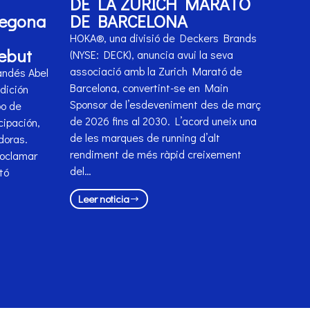
DE LA ZURICH MARATÓ
segona
DE BARCELONA
HOKA®, una divisió de Deckers Brands
debut
(NYSE: DECK), anuncia avui la seva
associació amb la Zurich Marató de
andés Abel
Barcelona, convertint-se en Main
dición
Sponsor de l’esdeveniment des de març
po de
de 2026 fins al 2030. L’acord uneix una
cipación,
de les marques de running d’alt
doras.
rendiment de més ràpid creixement
roclamar
del…
tó
Leer noticia