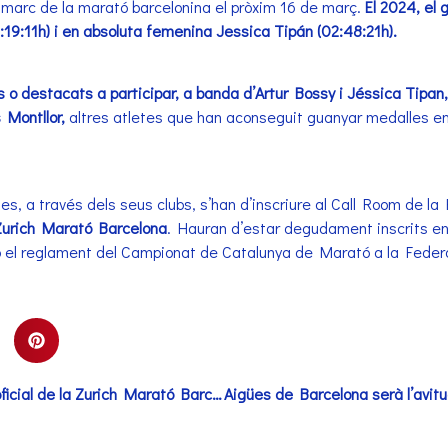
 marc de la marató barcelonina el pròxim 16 de març.
El 2024, el
:19:11h) i en absoluta femenina Jessica Tipán (02:48:21h).
 o destacats a participar, a banda d’Artur Bossy i Jéssica Tipan,
Montllor,
altres atletes que han aconseguit guanyar medalles e
ades, a través dels seus clubs, s’han d’inscriure al Call Room de l
Zurich Marató Barcelona
. Hauran d’estar degudament inscrits e
mb el reglament del Campionat de Catalunya de Marató a la Federa
SB Hotels, cadena hotelera oficial de la Zurich Marató Barcelona 2025 i de l’eDreams Mitja Marató de Barcelona by Brooks 2025