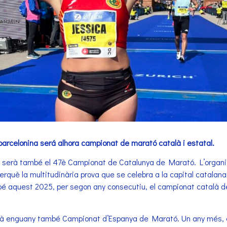
arcelonina será alhora campionat de marató català i estatal.
serà també el 47è Campionat de Catalunya de Marató. L’organit
erquè la multitudinària prova que se celebra a la capital catalana
bé aquest 2025, per segon any consecutiu, el campionat català d
serà enguany també Campionat d’Espanya de Marató. Un any més,