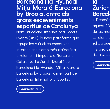
Barcelona i la Hyundai
la
Mitja Marató Barcelona
Zuric
by Brooks, entre els
Barcel
grans esdeveniments
» Després 
esportius de Catalunya
aquest 202
de les mar
Neix Barcelona International Sports
catalana o
Events (BISE), la nova plataforma que
edició que
agrupa les vuit cites esportives
història d
internacionals amb més trajectòria,
de Barcel
arrelament i impacte a Barcelona i
Catalunya La Zurich Marató de
Leer noti
Barcelona i la Hyundai Mitja Marató
Barcelona by Brooks formen part de
Barcelona International Sports…
Leer noticia