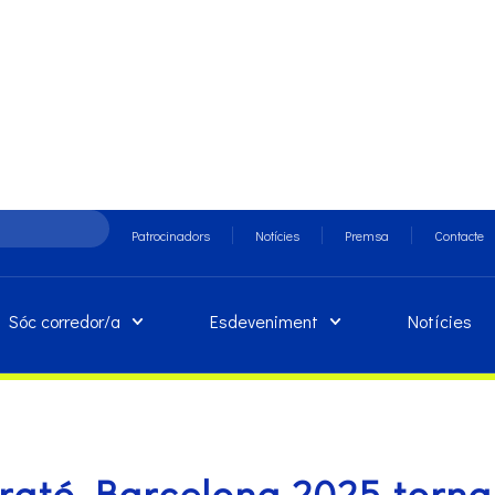
Patrocinadors
Notícies
Premsa
Contacte
Sóc corredor/a
Esdeveniment
Notícies
rató Barcelona 2025 torna