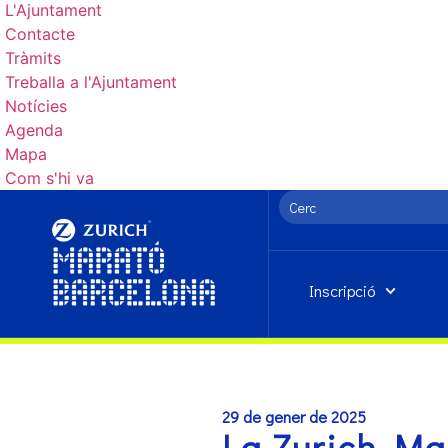
L'Ajuntament
Contacte
Tràmits
Treballa a l'Ajuntament
Notícies
Agenda
Mapa
Com s'hi va
Inscripció
29 de gener de 2025
La Zurich Ma