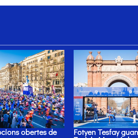
pcions obertes de
Fotyen Tesfay guan