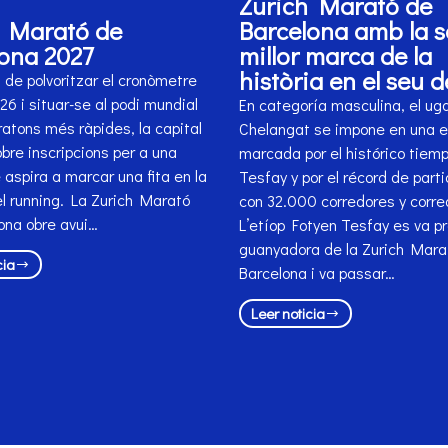
Zurich Marató de
h Marató de
Barcelona amb la 
ona 2027
millor marca de la
història en el seu 
de polvoritzar el cronòmetre
6 i situar-se al podi mundial
En categoría masculina, el ug
atons més ràpides, la capital
Chelangat se impone en una e
bre inscripcions per a una
marcada por el histórico tiem
 aspira a marcar una fita en la
Tesfay y por el récord de parti
el running. La Zurich Marató
con 32.000 corredores y corre
ona obre avui…
L’etíop Fotyen Tesfay es va p
guanyadora de la Zurich Mara
cia
Barcelona i va passar…
Leer noticia