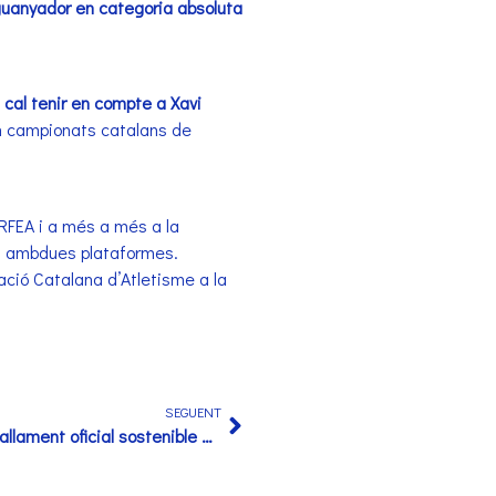
 guanyador en categoria absoluta
 cal tenir en compte a Xavi
n campionats catalans de
a RFEA i a més a més a la
n ambdues plataformes.
ció Catalana d’Atletisme a la
SEGUENT
Aigües de Barcelona serà l’avituallament oficial sostenible aquest 2025 de l’eDreams Mitja Marató Barcelona by Brooks i de la Zurich Marató Barcelona